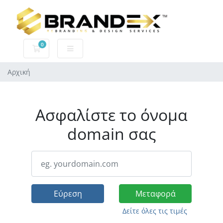
0
Καλάθι αγορών
Αρχική
Ασφαλίστε το όνομα
domain σας
Εύρεση
Μεταφορά
Δείτε όλες τις τιμές